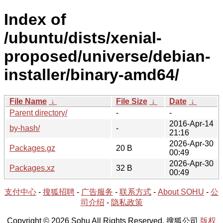
Index of
/ubuntu/dists/xenial-
proposed/universe/debian-
installer/binary-amd64/
File Name
↓
File Size
↓
Date
↓
Parent directory/
-
-
2016-Apr-14
by-hash/
-
21:16
2026-Apr-30
Packages.gz
20 B
00:49
2026-Apr-30
Packages.xz
32 B
00:49
支付中心
-
搜狐招聘
-
广告服务
-
联系方式
-
About SOHU
-
公
司介绍
-
隐私政策
Copyright © 2026 Sohu All Rights Reserved. 搜狐公司
版权