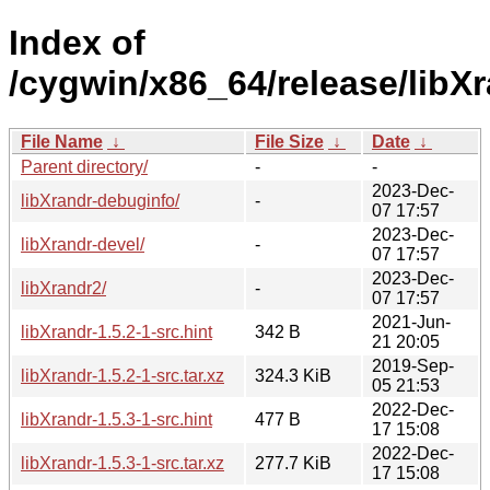
Index of
/cygwin/x86_64/release/libXr
File Name
↓
File Size
↓
Date
↓
Parent directory/
-
-
2023-Dec-
libXrandr-debuginfo/
-
07 17:57
2023-Dec-
libXrandr-devel/
-
07 17:57
2023-Dec-
libXrandr2/
-
07 17:57
2021-Jun-
libXrandr-1.5.2-1-src.hint
342 B
21 20:05
2019-Sep-
libXrandr-1.5.2-1-src.tar.xz
324.3 KiB
05 21:53
2022-Dec-
libXrandr-1.5.3-1-src.hint
477 B
17 15:08
2022-Dec-
libXrandr-1.5.3-1-src.tar.xz
277.7 KiB
17 15:08