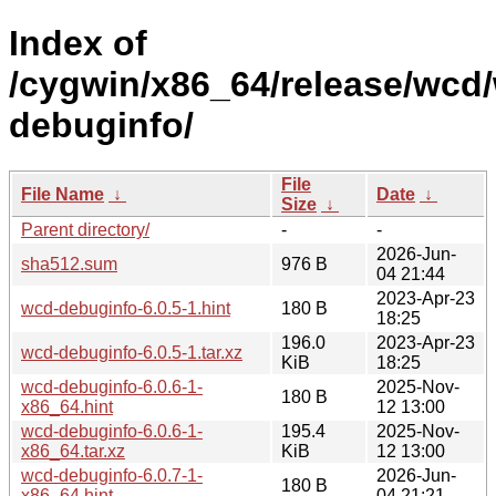
Index of
/cygwin/x86_64/release/wcd
debuginfo/
File
File Name
↓
Date
↓
Size
↓
Parent directory/
-
-
2026-Jun-
sha512.sum
976 B
04 21:44
2023-Apr-23
wcd-debuginfo-6.0.5-1.hint
180 B
18:25
196.0
2023-Apr-23
wcd-debuginfo-6.0.5-1.tar.xz
KiB
18:25
wcd-debuginfo-6.0.6-1-
2025-Nov-
180 B
x86_64.hint
12 13:00
wcd-debuginfo-6.0.6-1-
195.4
2025-Nov-
x86_64.tar.xz
KiB
12 13:00
wcd-debuginfo-6.0.7-1-
2026-Jun-
180 B
x86_64.hint
04 21:21