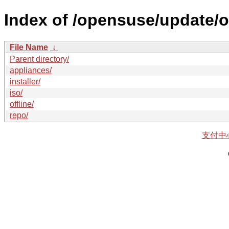
Index of /opensuse/update/
File Name
↓
Parent directory/
appliances/
installer/
iso/
offline/
repo/
支付中